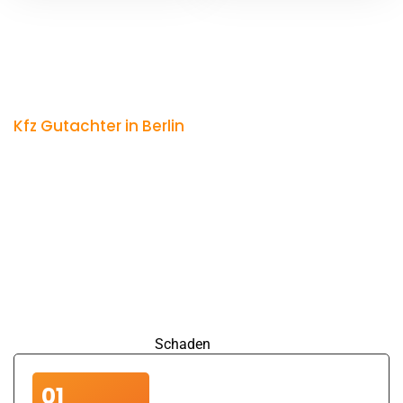
Kfz Gutachter in Berlin
So läuft die Zusammenarbeit
mit Ihrem Kfz Gutachter in
Berlin ab
Unsere Zusammenarbeit gestaltet sich einfach, zügig und
auf Wunsch vollständig digital. Egal, ob Sie uns per
Telefon, E-Mail oder WhatsApp kontaktieren möchten – wir
passen uns Ihren Vorlieben an. Gerne besuchen wir Sie
auch persönlich, sei es zu Hause, am Arbeitsplatz oder in
der Werkstatt, um den
Schaden
direkt vor Ort zu bewerten.
01