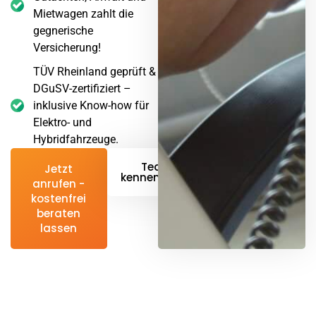
Mietwagen zahlt die
gegnerische
Versicherung!
TÜV Rheinland geprüft &
DGuSV-zertifiziert –
inklusive Know-how für
Elektro- und
Hybridfahrzeuge.
Team
Jetzt
kennenlernen
anrufen -
kostenfrei
beraten
lassen