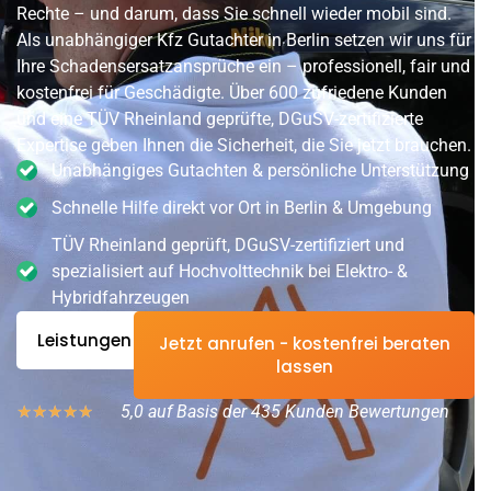
Rechte – und darum, dass Sie schnell wieder mobil sind.
Als unabhängiger Kfz Gutachter in Berlin setzen wir uns für
Ihre Schadensersatzansprüche ein – professionell, fair und
kostenfrei für Geschädigte. Über 600 zufriedene Kunden
und eine TÜV Rheinland geprüfte, DGuSV-zertifizierte
Expertise geben Ihnen die Sicherheit, die Sie jetzt brauchen.
Unabhängiges Gutachten & persönliche Unterstützung
Schnelle Hilfe direkt vor Ort in Berlin & Umgebung
TÜV Rheinland geprüft, DGuSV-zertifiziert und
spezialisiert auf Hochvolttechnik bei Elektro- &
Hybridfahrzeugen
Leistungen
Jetzt anrufen - kostenfrei beraten
lassen
5,0 auf Basis der 435 Kunden Bewertungen
★
★
★
★
★