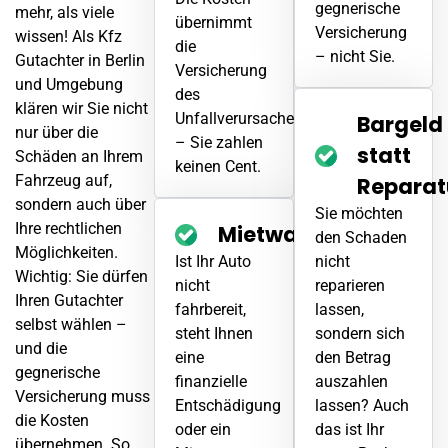
gegnerische
mehr, als viele
übernimmt
Versicherung
wissen! Als Kfz
die
– nicht Sie.
Gutachter in Berlin
Versicherung
und Umgebung
des
klären wir Sie nicht
Unfallverursachers
Bargeld
nur über die
– Sie zahlen
statt
Schäden an Ihrem
keinen Cent.
Fahrzeug auf,
Reparat
sondern auch über
Sie möchten
Ihre rechtlichen
Mietwagen
den
Schaden
Möglichkeiten.
Ist Ihr Auto
nicht
Wichtig: Sie dürfen
nicht
reparieren
Ihren Gutachter
fahrbereit,
lassen,
selbst wählen –
steht Ihnen
sondern sich
und die
eine
den Betrag
gegnerische
finanzielle
auszahlen
Versicherung muss
Entschädigung
lassen? Auch
die Kosten
oder ein
das ist Ihr
übernehmen. So