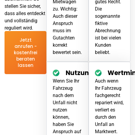
Mietwagen
gutes Recht.
stellen Sie sicher,
zu. Wichtig:
Die
dass alles entdeckt
Auch dieser
sogenannte
und vollständig
Anspruch
fiktive
reguliert wird.
muss im
Abrechnung
Gutachten
ist bei vielen
Jetzt
korrekt
Kunden
anrufen -
bewertet sein.
beliebt.
kostenfrei
beraten
lassen
Nutzungsausfall
Wertmi
Wenn Sie Ihr
Auch wenn
Fahrzeug
Ihr Fahrzeug
nach dem
fachgerecht
Unfall
nicht
repariert wird,
nutzen
verliert es
können,
durch den
haben Sie
Unfall
an
Anspruch auf
Marktwert.