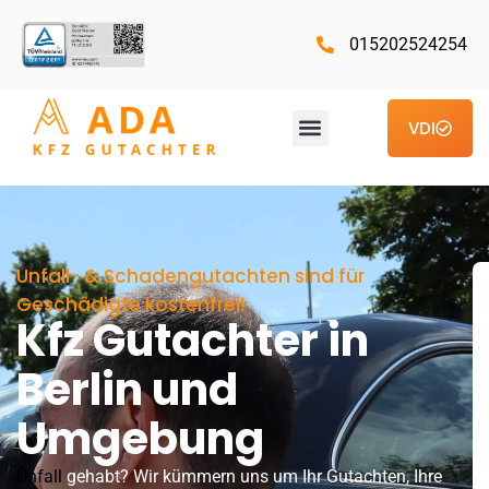
015202524254
VDI
Unfall- & Schadengutachten sind für
Geschädigte kostenfrei!
Kfz Gutachter in
Berlin und
Umgebung
Unfall
gehabt? Wir kümmern uns um Ihr Gutachten, Ihre