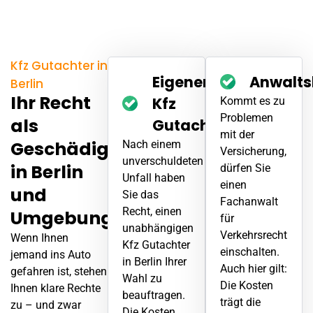
Kfz Gutachter in
Eigener
Anwalts
Berlin
Ihr Recht
Kfz
Kommt es zu
Problemen
als
Gutachter
mit der
Geschädigter
Nach einem
Versicherung,
unverschuldeten
in Berlin
dürfen Sie
Unfall
haben
einen
und
Sie das
Fachanwalt
Recht, einen
Umgebung
für
unabhängigen
Verkehrsrecht
Wenn Ihnen
Kfz Gutachter
einschalten.
jemand ins Auto
in Berlin Ihrer
Auch hier gilt:
gefahren ist, stehen
Wahl zu
Die Kosten
Ihnen klare Rechte
beauftragen.
trägt die
zu – und zwar
Die Kosten