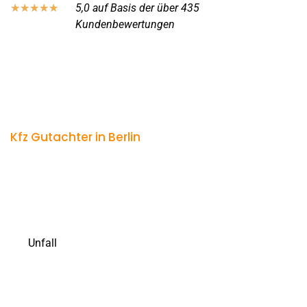
5,0 auf Basis der über 435
★
★
★
★
★
Kundenbewertungen
Kfz Gutachter in Berlin
Häufig gestellte Fragen zur
Zusammenarbeit mit Ihrem Kfz
Gutachter in Berlin und
Umgebung
Ein
Unfall
wirft oft viele Fragen auf – gerade dann, wenn
man selbst nicht schuld war. Was darf ich? Wer bezahlt
was? Und worauf muss ich achten, damit mir keine
Ansprüche verloren gehen? Damit Sie sich in dieser