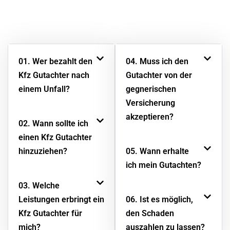
Ausnahmesituation sicher fühlen, beantworten wir hier die
häufigsten Fragen zur Zusammenarbeit mit Ihrem Kfz
Gutachter in Berlin und Umgebung. Klar, verständlich und
auf den Punkt – damit Sie schnell Klarheit haben.
01. Wer bezahlt den
04. Muss ich den
Kfz Gutachter nach
Gutachter von der
einem Unfall?
gegnerischen
Versicherung
akzeptieren?
02. Wann sollte ich
einen Kfz Gutachter
hinzuziehen?
05. Wann erhalte
ich mein Gutachten?
03. Welche
Leistungen erbringt ein
06. Ist es möglich,
Kfz Gutachter für
den Schaden
mich?
auszahlen zu lassen?