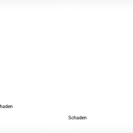
e mit einem unabhängigen
bung zusammenarbeiten
lt wurden, steht Ihnen ein bedeutendes Recht zu: Sie können den
ehnen Sie es ab, den Gutachter der gegnerischen Versicherung z
haden
zu minimieren.
Roberto Bertussin untersucht den
Schaden
neutral, sachlich und 
einschließlich Wertminderung, Nutzungsausfall oder versteckten
 Sie lieber auf Ihre eigene Wahl.