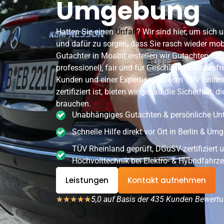
Umgebung
Hatten Sie einen
Unfall
? Wir sind hier, um sich
und dafür zu sorgen, dass Sie rasch wieder mob
Gutachter in Moabit erstellen wir Gutachten f
professionell, fair und für Geschädigte kostenfr
Kunden und einer Expertise, die vom TÜV Rhei
zertifiziert ist, bieten wir genau die Sicherheit, d
brauchen.
Unabhängiges Gutachten & persönliche Un
Schnelle Hilfe direkt vor Ort in Berlin & U
TÜV Rheinland geprüft, DGuSV-zertifiziert u
Hochvolttechnik bei Elektro- & Hybridfahrz
Leistungen
Kontakt aufnehmen
5,0 auf Basis der 435 Kunden Bewert
★
★
★
★
★