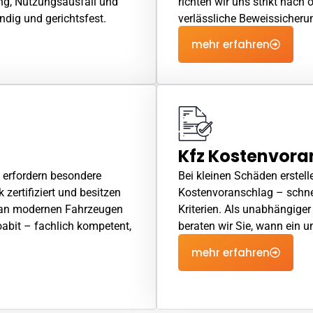
ng, Nutzungsausfall und
richten wir uns strikt nach 
ndig und gerichtsfest.
verlässliche Beweissicheru
mehr erfahren
Kfz Kostenvora
 erfordern besondere
Bei kleinen Schäden erstell
zertifiziert und besitzen
Kostenvoranschlag
– schnel
n an modernen Fahrzeugen
Kriterien. Als unabhängige
oabit – fachlich kompetent,
beraten wir Sie, wann ein
mehr erfahren