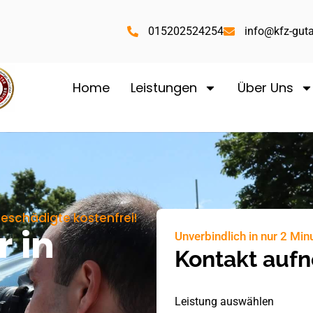
015202524254
info@kfz-guta
Home
Leistungen
Über Uns
eschädigte kostenfrei!
r in
Unverbindlich in nur 2 Min
Kontakt auf
Leistung auswählen