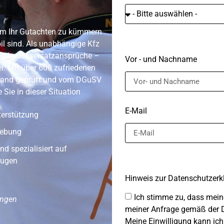
 um Ihr Gutachten zu kümmern
il sind. Als unabhängige Kfz
ür Schadensersatzansprüche –
Vor - und Nachname
ei. Mit über 600 zufriedenen
nland geprüft und vom DGuSV
ie Sie in dieser Situation
E-Mail
terstützung
mgebung
nd spezialisiert auf
eugen
Hinweis zur Datenschutzerk
Ich stimme zu, dass mei
ungen
meiner Anfrage gemäß der D
Meine Einwilligung kann ich 