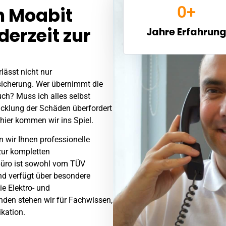
0
+
in Moabit
derzeit zur
Jahre Erfahrun
lässt nicht nur
icherung. Wer übernimmt die
ch? Muss ich alles selbst
wicklung der Schäden überfordert
hier kommen wir ins Spiel.
 wir Ihnen professionelle
zur kompletten
büro ist sowohl vom TÜV
und verfügt über besondere
e Elektro- und
nden stehen wir für Fachwissen,
kation.