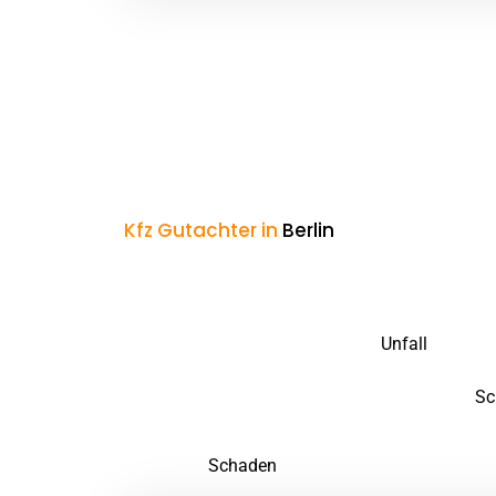
Kfz Gutachter in
Berlin
Deshalb sollten Si
Moabit und Umge
Wenn Sie unverschuldet in einen
Unfall
verwicke
Versicherung der Gegenseite trägt die Kosten. L
neutral handelt und bemüht sein könnte, den
Sc
Ein unabhängiger Kfz Gutachter in Moabit wie 
dass jeder
Schaden
vollständig erfasst wird – 
„Gutachter im Auftrag der Versicherung“ – setzen