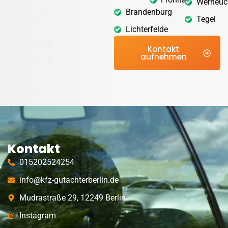
Werneuc
Brandenburg
Tegel
Lichterfelde
Kontakt
aufnehmen
Kontakt
015202524254
info@kfz-gutachterberlin.de
Mudrastraße 29, 12249 Berlin
Instagram