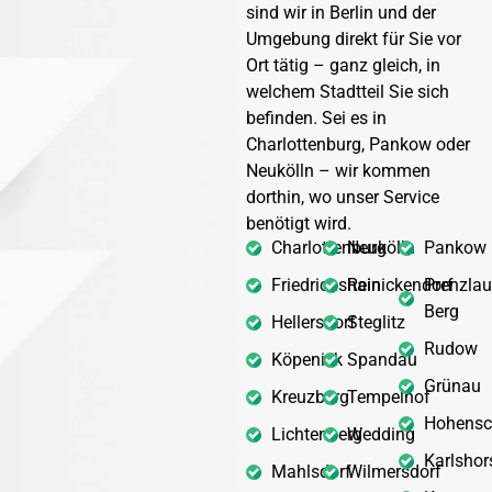
sind wir in Berlin und der
Umgebung direkt für Sie vor
Ort tätig – ganz gleich, in
welchem Stadtteil Sie sich
befinden. Sei es in
Charlottenburg, Pankow oder
Neukölln – wir kommen
dorthin, wo unser Service
benötigt wird.
Charlottenburg
Neukölln
Pankow
Friedrichshain
Reinickendorf
Prenzlau
Berg
Hellersdorf
Steglitz
Rudow
Köpenick
Spandau
Grünau
Kreuzberg
Tempelhof
Hohensc
Lichtenberg
Wedding
Karlshor
Mahlsdorf
Wilmersdorf