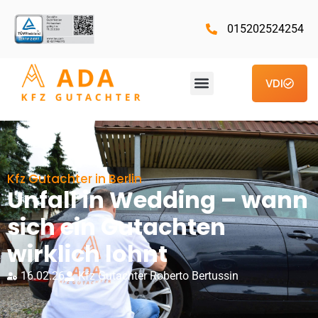
015202524254
VDI
Kfz Gutachter in Berlin
Unfall in Wedding – wann
sich ein Gutachten
wirklich lohnt
16.02.26
Kfz Gutachter Roberto Bertussin