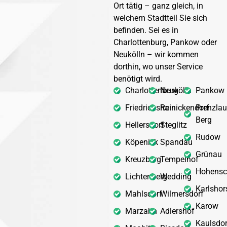
Ort tätig – ganz gleich, in
welchem Stadtteil Sie sich
befinden. Sei es in
Charlottenburg, Pankow oder
Neukölln – wir kommen
dorthin, wo unser Service
benötigt wird.
Charlottenburg
Neukölln
Pankow
Friedrichshain
Reinickendorf
Prenzlau
Berg
Hellersdorf
Steglitz
Rudow
Köpenick
Spandau
Grünau
Kreuzberg
Tempelhof
Hohensc
Lichtenberg
Wedding
Karlshor
Mahlsdorf
Wilmersdorf
Karow
Marzahn
Adlershof
Kaulsdor