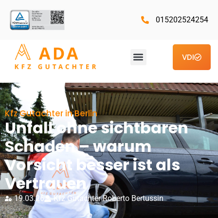
015202524254
VDI
Kfz Gutachter in Berlin
Unfall ohne sichtbaren
Schaden – warum
Vorsicht besser ist als
Vertrauen
19.03.26
Kfz Gutachter Roberto Bertussin