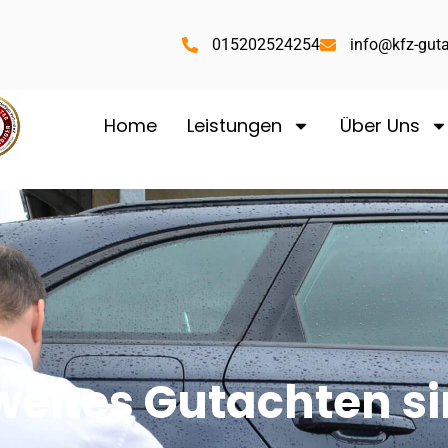
015202524254
info@kfz-guta
Home
Leistungen
Über Uns
weites Gutachten si