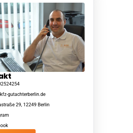
akt
02524254
kfz-gutachterberlin.de
straße 29, 12249 Berlin
gram
book