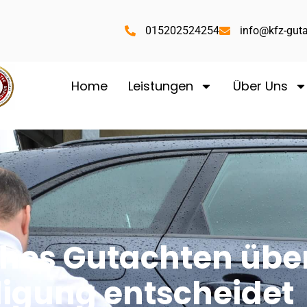
015202524254
info@kfz-guta
Home
Leistungen
Über Uns
hes Gutachten über
digung entscheidet