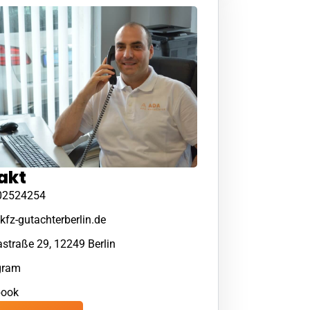
akt
02524254
kfz-gutachterberlin.de
straße 29, 12249 Berlin
gram
book