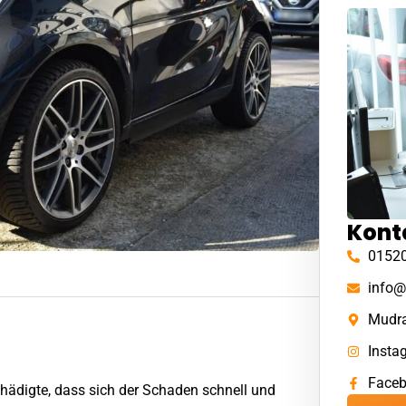
Kont
0152
info@
Mudra
Insta
Face
hädigte, dass sich der Schaden schnell und