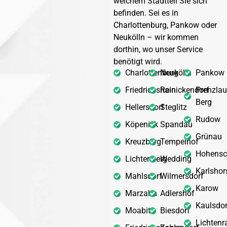
welchem Stadtteil Sie sich
befinden. Sei es in
Charlottenburg, Pankow oder
Neukölln – wir kommen
dorthin, wo unser Service
benötigt wird.
Charlottenburg
Neukölln
Pankow
Friedrichshain
Reinickendorf
Prenzlau
Berg
Hellersdorf
Steglitz
Rudow
Köpenick
Spandau
Grünau
Kreuzberg
Tempelhof
Hohensc
Lichtenberg
Wedding
Karlshor
Mahlsdorf
Wilmersdorf
Karow
Marzahn
Adlershof
Kaulsdor
Moabit
Biesdorf
Lichtenr