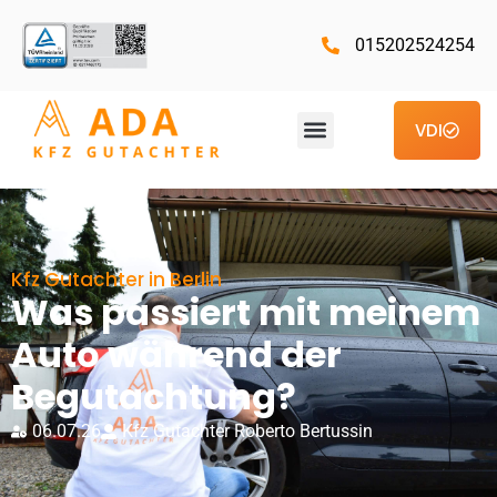
015202524254
VDI
Kfz Gutachter in Berlin
Was passiert mit meinem
Auto während der
Begutachtung?
06.07.26
Kfz Gutachter Roberto Bertussin