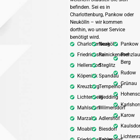
befinden. Sei es in
Charlottenburg, Pankow oder
Neukölln – wir kommen
dorthin, wo unser Service
benötigt wird.
Charlottenburg
Neukölln
Pankow
Friedrichshain
Reinickendorf
Prenzlau
Berg
Hellersdorf
Steglitz
Rudow
Köpenick
Spandau
Grünau
Kreuzberg
Tempelhof
Hohensc
Lichtenberg
Wedding
Karlshor
Mahlsdorf
Wilmersdorf
Karow
Marzahn
Adlershof
Kaulsdor
Moabit
Biesdorf
Lichtenr
Friedrichshagen
Zehlendorf