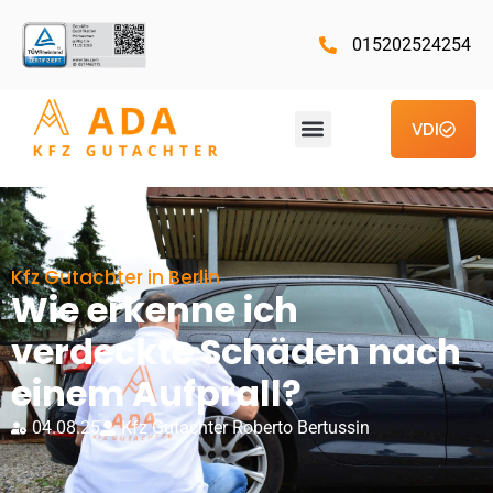
015202524254
VDI
Kfz Gutachter in Berlin
Wie erkenne ich
verdeckte Schäden nach
einem Aufprall?
04.08.25
Kfz Gutachter Roberto Bertussin