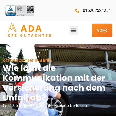
015202524254
VDI
Kfz Gutachter in Berlin
Wie läuft die
Kommunikation mit der
Versicherung nach dem
Unfall ab?
11.05.26
Kfz Gutachter Roberto Bertussin