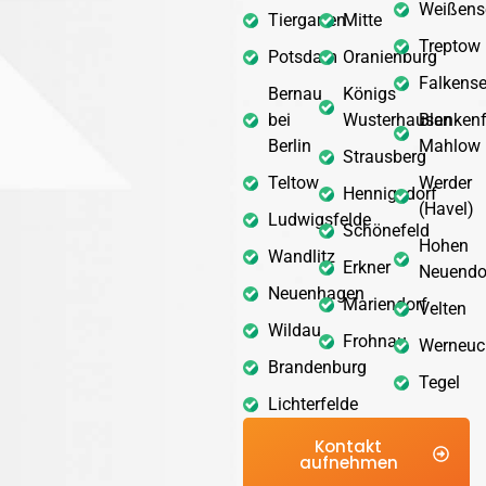
Weißens
Tiergarten
Mitte
Treptow
Potsdam
Oranienburg
Falkens
Bernau
Königs
bei
Wusterhausen
Blankenf
Berlin
Mahlow
Strausberg
Teltow
Werder
Hennigsdorf
(Havel)
Ludwigsfelde
Schönefeld
Hohen
Wandlitz
Erkner
Neuendo
Neuenhagen
Mariendorf
Velten
Wildau
Frohnau
Werneuc
Brandenburg
Tegel
Lichterfelde
Kontakt
aufnehmen